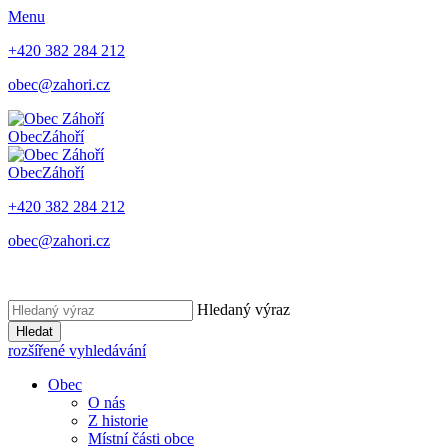
Menu
+420 382 284 212
obec@zahori.cz
Obec
Záhoří
Obec
Záhoří
+420 382 284 212
obec@zahori.cz
Hledaný výraz
Hledat
rozšířené vyhledávání
Obec
O nás
Z historie
Místní části obce