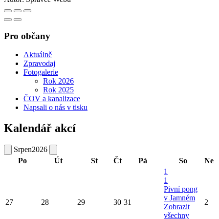
Pro občany
Aktuálně
Zpravodaj
Fotogalerie
Rok 2026
Rok 2025
ČOV a kanalizace
Napsali o nás v tisku
Kalendář akcí
Srpen
2026
Po
Út
St
Čt
Pá
So
Ne
1
1
Pivní pong
v Jamném
27
28
29
30
31
2
Zobrazit
všechny