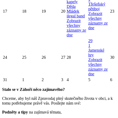
kapely
Třešeňský
Děda
pětiboj
17
18
19
20
Mládek
23
Zobrazit
ilegal band
všechny
Zobrazit
záznamy ze
všechny
dne
záznamy ze
dne
29
1
Jamenské
hry
24
25
26
27
28
30
Zobrazit
všechny
záznamy ze
dne
31
1
2
3
4
5
6
Stalo se v Záhoří něco zajímavého?
Chceme, aby byl náš Zpravodaj plný skutečného života v obci, a k
tomu potřebujeme právě vás. Posílejte nám své:
Podněty a tipy
na zajímavá témata,