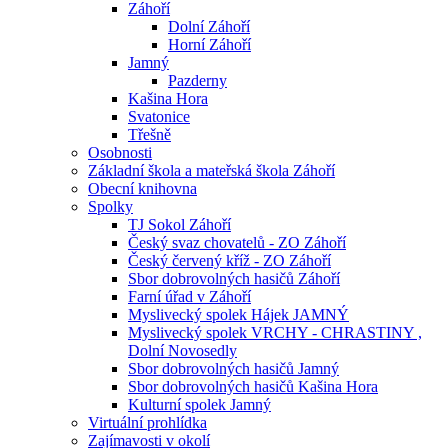
Záhoří
Dolní Záhoří
Horní Záhoří
Jamný
Pazderny
Kašina Hora
Svatonice
Třešně
Osobnosti
Základní škola a mateřská škola Záhoří
Obecní knihovna
Spolky
TJ Sokol Záhoří
Český svaz chovatelů - ZO Záhoří
Český červený kříž - ZO Záhoří
Sbor dobrovolných hasičů Záhoří
Farní úřad v Záhoří
Myslivecký spolek Hájek JAMNÝ
Myslivecký spolek VRCHY - CHRASTINY ,
Dolní Novosedly
Sbor dobrovolných hasičů Jamný
Sbor dobrovolných hasičů Kašina Hora
Kulturní spolek Jamný
Virtuální prohlídka
Zajímavosti v okolí