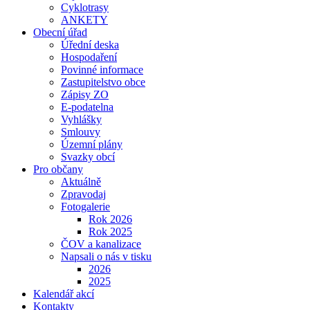
Cyklotrasy
ANKETY
Obecní úřad
Úřední deska
Hospodaření
Povinné informace
Zastupitelstvo obce
Zápisy ZO
E-podatelna
Vyhlášky
Smlouvy
Územní plány
Svazky obcí
Pro občany
Aktuálně
Zpravodaj
Fotogalerie
Rok 2026
Rok 2025
ČOV a kanalizace
Napsali o nás v tisku
2026
2025
Kalendář akcí
Kontakty