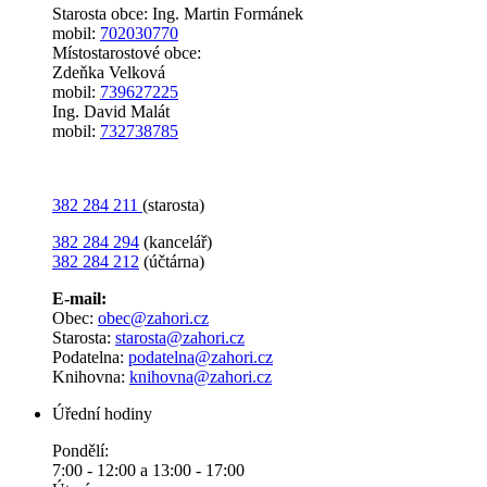
Starosta obce: Ing. Martin Formánek
mobil:
702030770
Místostarostové obce:
Zdeňka Velková
mobil:
739627225
Ing. David Malát
mobil:
732738785
382 284 211
(starosta)
382 284 294
(kancelář)
382 284 212
(účtárna)
E-mail:
Obec:
obec@zahori.cz
Starosta:
starosta@zahori.cz
Podatelna:
podatelna@zahori.cz
Knihovna:
knihovna@zahori.cz
Úřední hodiny
Pondělí:
7:00 - 12:00 a 13:00 - 17:00