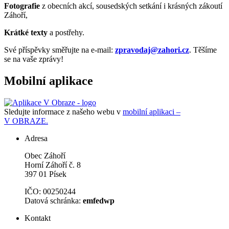
Fotografie
z obecních akcí, sousedských setkání i krásných zákoutí
Záhoří,
Krátké texty
a postřehy.
Své příspěvky směřujte na e-mail:
zpravodaj@zahori.cz
. Těšíme
se na vaše zprávy!
Mobilní aplikace
Sledujte informace z našeho webu v
mobilní aplikaci –
V OBRAZE.
Adresa
Obec Záhoří
Horní Záhoří č. 8
397 01 Písek
IČO: 00250244
Datová schránka:
emfedwp
Kontakt