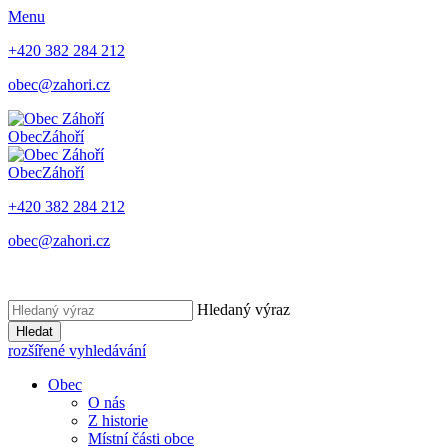
Menu
+420 382 284 212
obec@zahori.cz
Obec
Záhoří
Obec
Záhoří
+420 382 284 212
obec@zahori.cz
Hledaný výraz
Hledat
rozšířené vyhledávání
Obec
O nás
Z historie
Místní části obce