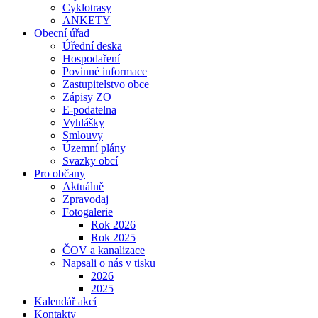
Cyklotrasy
ANKETY
Obecní úřad
Úřední deska
Hospodaření
Povinné informace
Zastupitelstvo obce
Zápisy ZO
E-podatelna
Vyhlášky
Smlouvy
Územní plány
Svazky obcí
Pro občany
Aktuálně
Zpravodaj
Fotogalerie
Rok 2026
Rok 2025
ČOV a kanalizace
Napsali o nás v tisku
2026
2025
Kalendář akcí
Kontakty