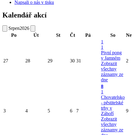
Napsali o nás v tisku
Kalendář akcí
Srpen
2026
Po
Út
St
Čt
Pá
So
Ne
1
1
Pivní pong
v Jamném
27
28
29
30
31
2
Zobrazit
všechny
záznamy ze
dne
8
1
Chovatelsko
- pěstitelské
trhy v
3
4
5
6
7
9
Záhoří
Zobrazit
všechny
záznamy ze