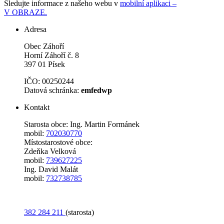
Sledujte informace z našeho webu v
mobilní aplikaci –
V OBRAZE.
Adresa
Obec Záhoří
Horní Záhoří č. 8
397 01 Písek
IČO: 00250244
Datová schránka:
emfedwp
Kontakt
Starosta obce: Ing. Martin Formánek
mobil:
702030770
Místostarostové obce:
Zdeňka Velková
mobil:
739627225
Ing. David Malát
mobil:
732738785
382 284 211
(starosta)