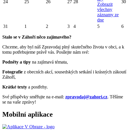
24
25
26
27
28
30
Zobrazit
všechny
záznamy ze
dne
31
1
2
3
4
5
6
Stalo se v Záhoří něco zajímavého?
Chceme, aby byl náš Zpravodaj plný skutečného života v obci, a k
tomu potřebujeme právě vás. Posílejte nám své:
Podněty a tipy
na zajímavá témata,
Fotografie
z obecních akcí, sousedských setkání i krásných zákoutí
Záhoří,
Krátké texty
a postřehy.
Své příspěvky směřujte na e-mail:
zpravodaj@zahori.cz
. Těšíme
se na vaše zprávy!
Mobilní aplikace