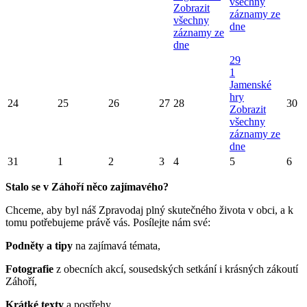
všechny
Zobrazit
záznamy ze
všechny
dne
záznamy ze
dne
29
1
Jamenské
hry
24
25
26
27
28
30
Zobrazit
všechny
záznamy ze
dne
31
1
2
3
4
5
6
Stalo se v Záhoří něco zajímavého?
Chceme, aby byl náš Zpravodaj plný skutečného života v obci, a k
tomu potřebujeme právě vás. Posílejte nám své:
Podněty a tipy
na zajímavá témata,
Fotografie
z obecních akcí, sousedských setkání i krásných zákoutí
Záhoří,
Krátké texty
a postřehy.