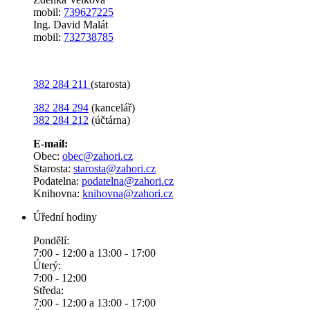
mobil:
739627225
Ing. David Malát
mobil:
732738785
382 284 211
(starosta)
382 284 294
(kancelář)
382 284 212
(účtárna)
E-mail:
Obec:
obec@zahori.cz
Starosta:
starosta@zahori.cz
Podatelna:
podatelna@zahori.cz
Knihovna:
knihovna@zahori.cz
Úřední hodiny
Pondělí:
7:00 - 12:00 a 13:00 - 17:00
Úterý:
7:00 - 12:00
Středa:
7:00 - 12:00 a 13:00 - 17:00