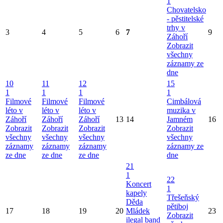
1
Chovatelsko
- pěstitelské
trhy v
3
4
5
6
7
9
Záhoří
Zobrazit
všechny
záznamy ze
dne
10
11
12
15
1
1
1
1
Filmové
Filmové
Filmové
Cimbálová
léto v
léto v
léto v
muzika v
Záhoří
Záhoří
Záhoří
13
14
Jamném
16
Zobrazit
Zobrazit
Zobrazit
Zobrazit
všechny
všechny
všechny
všechny
záznamy
záznamy
záznamy
záznamy ze
ze dne
ze dne
ze dne
dne
21
1
22
Koncert
1
kapely
Třešeňský
Děda
pětiboj
17
18
19
20
Mládek
23
Zobrazit
ilegal band