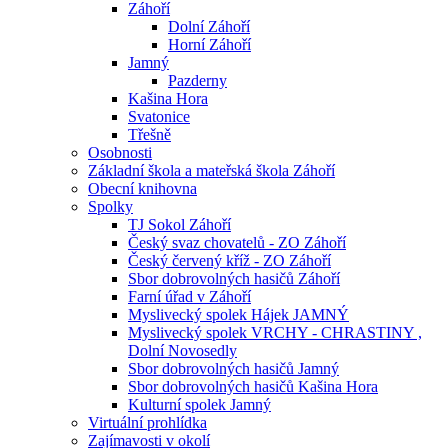
Záhoří
Dolní Záhoří
Horní Záhoří
Jamný
Pazderny
Kašina Hora
Svatonice
Třešně
Osobnosti
Základní škola a mateřská škola Záhoří
Obecní knihovna
Spolky
TJ Sokol Záhoří
Český svaz chovatelů - ZO Záhoří
Český červený kříž - ZO Záhoří
Sbor dobrovolných hasičů Záhoří
Farní úřad v Záhoří
Myslivecký spolek Hájek JAMNÝ
Myslivecký spolek VRCHY - CHRASTINY ,
Dolní Novosedly
Sbor dobrovolných hasičů Jamný
Sbor dobrovolných hasičů Kašina Hora
Kulturní spolek Jamný
Virtuální prohlídka
Zajímavosti v okolí