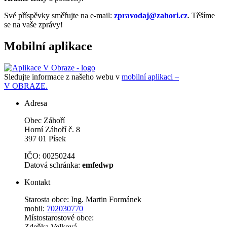
Své příspěvky směřujte na e-mail:
zpravodaj@zahori.cz
. Těšíme
se na vaše zprávy!
Mobilní aplikace
Sledujte informace z našeho webu v
mobilní aplikaci –
V OBRAZE.
Adresa
Obec Záhoří
Horní Záhoří č. 8
397 01 Písek
IČO: 00250244
Datová schránka:
emfedwp
Kontakt
Starosta obce: Ing. Martin Formánek
mobil:
702030770
Místostarostové obce:
Zdeňka Velková