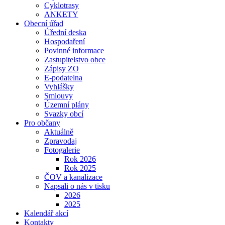
Cyklotrasy
ANKETY
Obecní úřad
Úřední deska
Hospodaření
Povinné informace
Zastupitelstvo obce
Zápisy ZO
E-podatelna
Vyhlášky
Smlouvy
Územní plány
Svazky obcí
Pro občany
Aktuálně
Zpravodaj
Fotogalerie
Rok 2026
Rok 2025
ČOV a kanalizace
Napsali o nás v tisku
2026
2025
Kalendář akcí
Kontakty