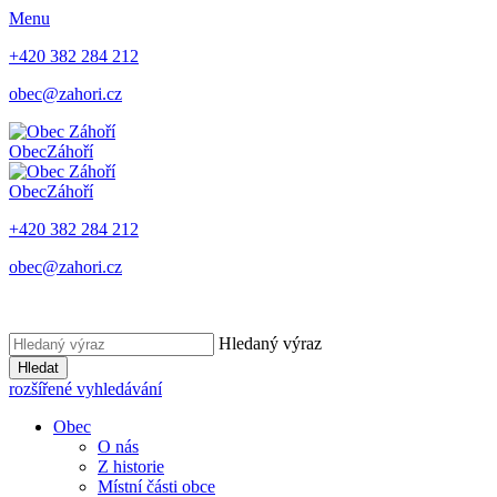
Menu
+420 382 284 212
obec@zahori.cz
Obec
Záhoří
Obec
Záhoří
+420 382 284 212
obec@zahori.cz
Hledaný výraz
Hledat
rozšířené vyhledávání
Obec
O nás
Z historie
Místní části obce