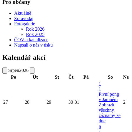
Pro občany
Aktuálně
Zpravodaj
Fotogalerie
Rok 2026
Rok 2025
ČOV a kanalizace
Napsali o nás v tisku
Kalendář akcí
Srpen
2026
Po
Út
St
Čt
Pá
So
Ne
1
1
Pivní pong
v Jamném
27
28
29
30
31
2
Zobrazit
všechny
záznamy ze
dne
8