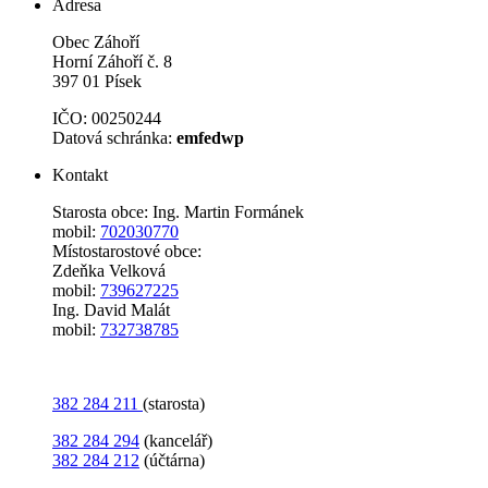
Adresa
Obec Záhoří
Horní Záhoří č. 8
397 01 Písek
IČO: 00250244
Datová schránka:
emfedwp
Kontakt
Starosta obce: Ing. Martin Formánek
mobil:
702030770
Místostarostové obce:
Zdeňka Velková
mobil:
739627225
Ing. David Malát
mobil:
732738785
382 284 211
(starosta)
382 284 294
(kancelář)
382 284 212
(účtárna)