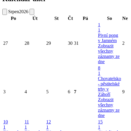
Srpen
2026
Po
Út
St
Čt
Pá
So
Ne
1
1
Pivní pong
v Jamném
27
28
29
30
31
2
Zobrazit
všechny
záznamy ze
dne
8
1
Chovatelsko
- pěstitelské
trhy v
3
4
5
6
7
9
Záhoří
Zobrazit
všechny
záznamy ze
dne
10
11
12
15
1
1
1
1