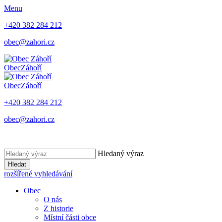
Menu
+420 382 284 212
obec@zahori.cz
Obec
Záhoří
Obec
Záhoří
+420 382 284 212
obec@zahori.cz
Hledaný výraz
Hledat
rozšířené vyhledávání
Obec
O nás
Z historie
Místní části obce