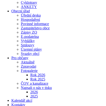
Cyklotrasy
ANKETY
Obecní úřad
Úřední deska
Hospodaření
Povinné informace
Zastupitelstvo obce
Zápisy ZO
E-podatelna
Vyhlášky
Smlouvy
Územní plány
Svazky obcí
Pro občany
Aktuálně
Zpravodaj
Fotogalerie
Rok 2026
Rok 2025
ČOV a kanalizace
Napsali o nás v tisku
2026
2025
Kalendář akcí
Kontakty