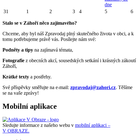
dne
31
1
2
3
4
5
6
Stalo se v Záhoří něco zajímavého?
Chceme, aby byl náš Zpravodaj plný skutečného života v obci, a k
tomu potřebujeme právě vás. Posílejte nám své:
Podněty a tipy
na zajímavá témata,
Fotografie
z obecních akcí, sousedských setkání i krásných zákoutí
Záhoří,
Krátké texty
a postřehy.
Své příspěvky směřujte na e-mail:
zpravodaj@zahori.cz
. Těšíme
se na vaše zprávy!
Mobilní aplikace
Sledujte informace z našeho webu v
mobilní aplikaci –
V OBRAZE.