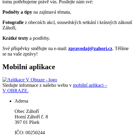
tomu potřebujeme právě vás. Posílejte nám své:
Podněty a tipy
na zajímavá témata,
Fotografie
z obecních akcí, sousedských setkání i krásných zákoutí
Záhoří,
Krátké texty
a postřehy.
Své příspěvky směřujte na e-mail:
zpravodaj@zahori.cz
. Těšíme
se na vaše zprávy!
Mobilní aplikace
Sledujte informace z našeho webu v
mobilní aplikaci –
V OBRAZE.
Adresa
Obec Záhoří
Horní Záhoří č. 8
397 01 Písek
IČO: 00250244