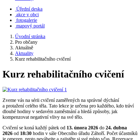
Úřední deska
akce v obci
fotogalerie
mapový portál
Úvodní stránka
Pro občany
Aktuálně
Aktuality
Kurz rehabilitačního cvičení
Kurz rehabilitačního cvičení
Zveme vás na sérii cvičení zaměřených na správné dýchání
a protažení celého těla. Tato lekce je určena pro každého, kdo tráví
dlouhé hodiny v sedavém zaměstnání a hledá způsoby, jak
kompenzovat negativní vlivy na své tělo.
Cvičení se koná každý pátek od
13. února 2026
do
24. dubna
2026
od
18:30
hodin v sále Obecního úřadu Záhoří. Počet účastníků
je omezen, proto neváhejte a zajistěte si své místo včas. Rezervace