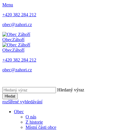
Menu
+420 382 284 212
obec@zahori.cz
Obec
Záhoří
Obec
Záhoří
+420 382 284 212
obec@zahori.cz
Hledaný výraz
Hledat
rozšířené vyhledávání
Obec
O nás
Z historie
Místní části obce