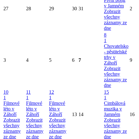
Pivní pong
v Jamném
27
28
29
30
31
2
Zobrazit
všechny
záznamy ze
dne
8
1
Chovatelsko
- pěstitelské
trhy v
3
4
5
6
7
9
Záhoří
Zobrazit
všechny
záznamy ze
dne
10
11
12
15
1
1
1
1
Filmové
Filmové
Filmové
Cimbálová
léto v
léto v
léto v
muzika v
Záhoří
Záhoří
Záhoří
13
14
Jamném
16
Zobrazit
Zobrazit
Zobrazit
Zobrazit
všechny
všechny
všechny
všechny
záznamy
záznamy
záznamy
záznamy ze
ze dne
ze dne
ze dne
dne