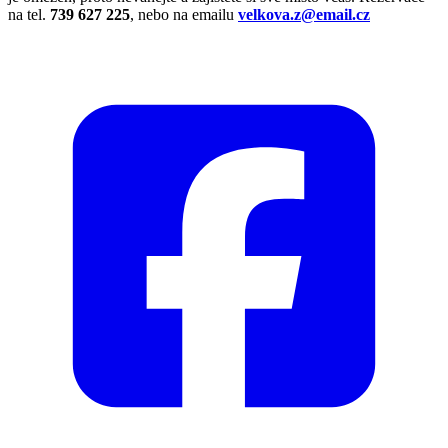
na tel.
739 627 225
, nebo na emailu
velkova.z@email.cz