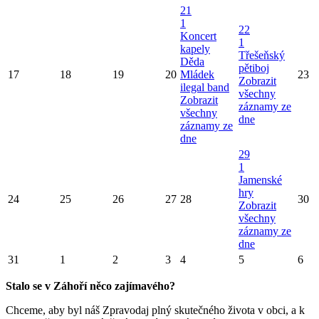
21
1
22
Koncert
1
kapely
Třešeňský
Děda
pětiboj
17
18
19
20
Mládek
23
Zobrazit
ilegal band
všechny
Zobrazit
záznamy ze
všechny
dne
záznamy ze
dne
29
1
Jamenské
hry
24
25
26
27
28
30
Zobrazit
všechny
záznamy ze
dne
31
1
2
3
4
5
6
Stalo se v Záhoří něco zajímavého?
Chceme, aby byl náš Zpravodaj plný skutečného života v obci, a k