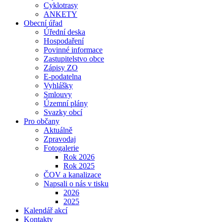
Cyklotrasy
ANKETY
Obecní úřad
Úřední deska
Hospodaření
Povinné informace
Zastupitelstvo obce
Zápisy ZO
E-podatelna
Vyhlášky
Smlouvy
Územní plány
Svazky obcí
Pro občany
Aktuálně
Zpravodaj
Fotogalerie
Rok 2026
Rok 2025
ČOV a kanalizace
Napsali o nás v tisku
2026
2025
Kalendář akcí
Kontakty