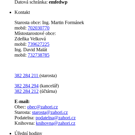
Datová schránka:
emfedwp
Kontakt
Starosta obce: Ing. Martin Formánek
mobil:
702030770
Místostarostové obce:
Zdeňka Velková
mobil:
739627225
Ing. David Malát
mobil:
732738785
382 284 211
(starosta)
382 284 294
(kancelář)
382 284 212
(účtárna)
E-mail:
Obec:
obec@zahori.cz
Starosta:
starosta@zahori.cz
Podatelna:
podatelna@zahori.cz
Knihovna:
knihovna@zahori.cz
Úřední hodiny