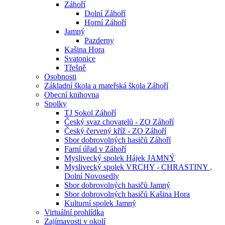
Záhoří
Dolní Záhoří
Horní Záhoří
Jamný
Pazderny
Kašina Hora
Svatonice
Třešně
Osobnosti
Základní škola a mateřská škola Záhoří
Obecní knihovna
Spolky
TJ Sokol Záhoří
Český svaz chovatelů - ZO Záhoří
Český červený kříž - ZO Záhoří
Sbor dobrovolných hasičů Záhoří
Farní úřad v Záhoří
Myslivecký spolek Hájek JAMNÝ
Myslivecký spolek VRCHY - CHRASTINY ,
Dolní Novosedly
Sbor dobrovolných hasičů Jamný
Sbor dobrovolných hasičů Kašina Hora
Kulturní spolek Jamný
Virtuální prohlídka
Zajímavosti v okolí