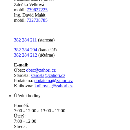
Zdeňka Velková
mobil:
739627225
Ing. David Malát
mobil:
732738785
382 284 211
(starosta)
382 284 294
(kancelář)
382 284 212
(účtárna)
E-mail:
Obec:
obec@zahori.cz
Starosta:
starosta@zahori.cz
Podatelna:
podatelna@zahori.cz
Knihovna:
knihovna@zahori.cz
Úřední hodiny
Pondělí:
7:00 - 12:00 a 13:00 - 17:00
Úterý:
7:00 - 12:00
Středa: