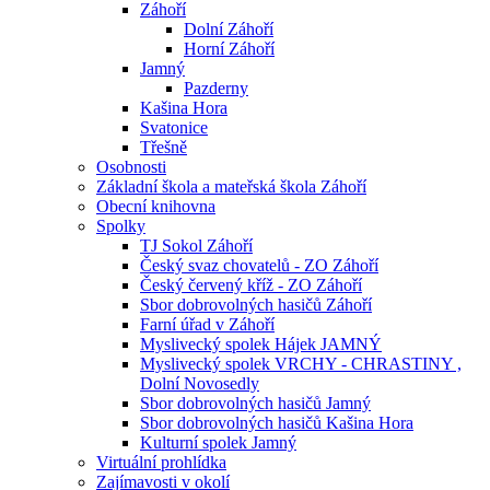
Záhoří
Dolní Záhoří
Horní Záhoří
Jamný
Pazderny
Kašina Hora
Svatonice
Třešně
Osobnosti
Základní škola a mateřská škola Záhoří
Obecní knihovna
Spolky
TJ Sokol Záhoří
Český svaz chovatelů - ZO Záhoří
Český červený kříž - ZO Záhoří
Sbor dobrovolných hasičů Záhoří
Farní úřad v Záhoří
Myslivecký spolek Hájek JAMNÝ
Myslivecký spolek VRCHY - CHRASTINY ,
Dolní Novosedly
Sbor dobrovolných hasičů Jamný
Sbor dobrovolných hasičů Kašina Hora
Kulturní spolek Jamný
Virtuální prohlídka
Zajímavosti v okolí