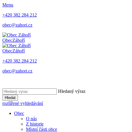
Menu
+420 382 284 212
obec@zahori.cz
Obec
Záhoří
Obec
Záhoří
+420 382 284 212
obec@zahori.cz
Hledaný výraz
Hledat
rozšířené vyhledávání
Obec
O nás
Z historie
Místní části obce