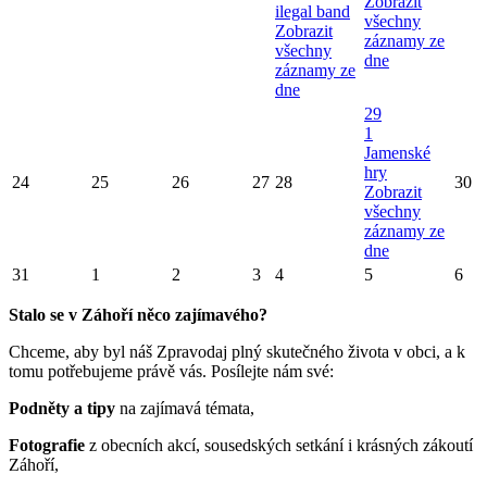
Zobrazit
ilegal band
všechny
Zobrazit
záznamy ze
všechny
dne
záznamy ze
dne
29
1
Jamenské
hry
24
25
26
27
28
30
Zobrazit
všechny
záznamy ze
dne
31
1
2
3
4
5
6
Stalo se v Záhoří něco zajímavého?
Chceme, aby byl náš Zpravodaj plný skutečného života v obci, a k
tomu potřebujeme právě vás. Posílejte nám své:
Podněty a tipy
na zajímavá témata,
Fotografie
z obecních akcí, sousedských setkání i krásných zákoutí
Záhoří,