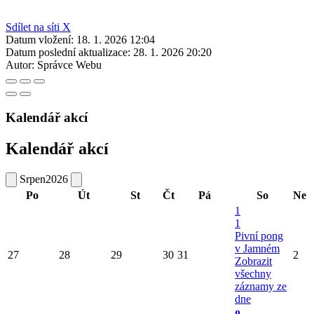
Sdílet na síti X
Datum vložení:
18. 1. 2026 12:04
Datum poslední aktualizace:
28. 1. 2026 20:20
Autor:
Správce Webu
Kalendář akcí
Kalendář akcí
Srpen
2026
Po
Út
St
Čt
Pá
So
Ne
1
1
Pivní pong
v Jamném
27
28
29
30
31
2
Zobrazit
všechny
záznamy ze
dne