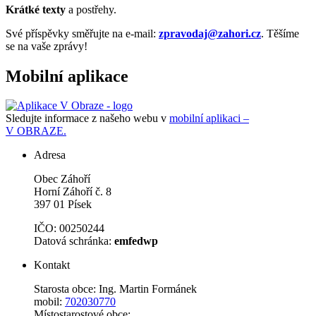
Krátké texty
a postřehy.
Své příspěvky směřujte na e-mail:
zpravodaj@zahori.cz
. Těšíme
se na vaše zprávy!
Mobilní aplikace
Sledujte informace z našeho webu v
mobilní aplikaci –
V OBRAZE.
Adresa
Obec Záhoří
Horní Záhoří č. 8
397 01 Písek
IČO: 00250244
Datová schránka:
emfedwp
Kontakt
Starosta obce: Ing. Martin Formánek
mobil:
702030770
Místostarostové obce: