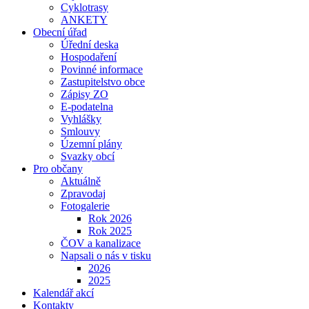
Cyklotrasy
ANKETY
Obecní úřad
Úřední deska
Hospodaření
Povinné informace
Zastupitelstvo obce
Zápisy ZO
E-podatelna
Vyhlášky
Smlouvy
Územní plány
Svazky obcí
Pro občany
Aktuálně
Zpravodaj
Fotogalerie
Rok 2026
Rok 2025
ČOV a kanalizace
Napsali o nás v tisku
2026
2025
Kalendář akcí
Kontakty