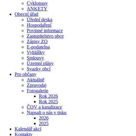
Cyklotrasy
ANKETY
Obecní úřad
Úřední deska
Hospodaření
Povinné informace
Zastupitelstvo obce
Zápisy ZO
E-podatelna
Vyhlášky
Smlouvy
Územní plány
Svazky obcí
Pro občany
Aktuálně
Zpravodaj
Fotogalerie
Rok 2026
Rok 2025
ČOV a kanalizace
Napsali o nás v tisku
2026
2025
Kalendář akcí
Kontakty