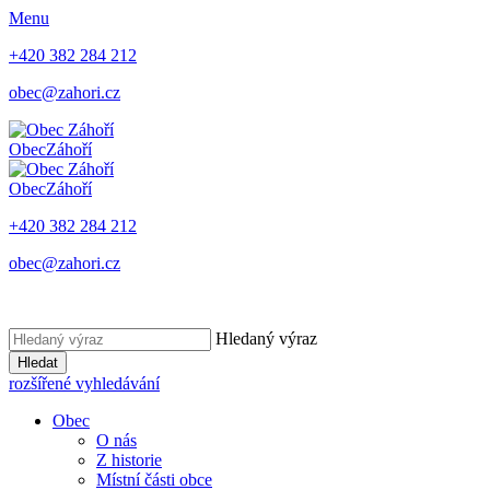
Menu
+420 382 284 212
obec@zahori.cz
Obec
Záhoří
Obec
Záhoří
+420 382 284 212
obec@zahori.cz
Hledaný výraz
Hledat
rozšířené vyhledávání
Obec
O nás
Z historie
Místní části obce