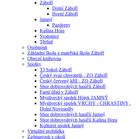
Záhoří
Dolní Záhoří
Horní Záhoří
Jamný
Pazderny
Kašina Hora
Svatonice
Třešně
Osobnosti
Základní škola a mateřská škola Záhoří
Obecní knihovna
Spolky
TJ Sokol Záhoří
Český svaz chovatelů - ZO Záhoří
Český červený kříž - ZO Záhoří
Sbor dobrovolných hasičů Záhoří
Farní úřad v Záhoří
Myslivecký spolek Hájek JAMNÝ
Myslivecký spolek VRCHY - CHRASTINY ,
Dolní Novosedly
Sbor dobrovolných hasičů Jamný
Sbor dobrovolných hasičů Kašina Hora
Kulturní spolek Jamný
Virtuální prohlídka
Zajímavosti v okolí