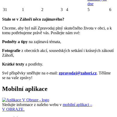
dne
31
1
2
3
4
5
6
Stalo se v Záhoří něco zajímavého?
Chceme, aby byl náš Zpravodaj plný skutečného života v obci, a k
tomu potřebujeme právě vás. Posílejte nám své:
Podněty a tipy
na zajímavá témata,
Fotografie
z obecních akcí, sousedských setkání i krásných zákoutí
Záhoří,
Krátké texty
a postřehy.
Své příspěvky směřujte na e-mail:
zpravodaj@zahori.cz
. Těšíme
se na vaše zprávy!
Mobilní aplikace
Sledujte informace z našeho webu v
mobilní aplikaci –
V OBRAZE.