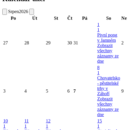
Srpen
2026
Po
Út
St
Čt
Pá
So
Ne
1
1
Pivní pong
v Jamném
27
28
29
30
31
2
Zobrazit
všechny
záznamy ze
dne
8
1
Chovatelsko
- pěstitelské
trhy v
3
4
5
6
7
9
Záhoří
Zobrazit
všechny
záznamy ze
dne
10
11
12
15
1
1
1
1