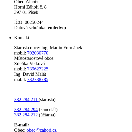
Obec Záhoří
Horní Záhoří č. 8
397 01 Písek
IČO: 00250244
Datová schránka:
emfedwp
Kontakt
Starosta obce: Ing. Martin Formánek
mobil:
702030770
Místostarostové obce:
Zdeňka Velková
mobil:
739627225
Ing. David Malát
mobil:
732738785
382 284 211
(starosta)
382 284 294
(kancelář)
382 284 212
(účtárna)
E-mail:
Obec:
obec@zahori.cz