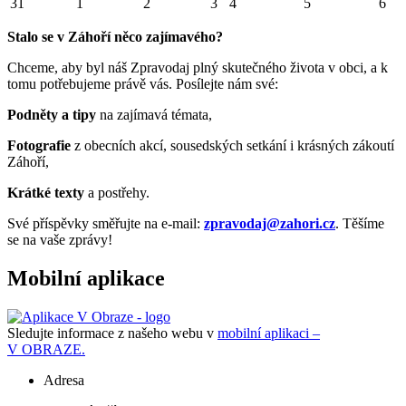
31
1
2
3
4
5
6
Stalo se v Záhoří něco zajímavého?
Chceme, aby byl náš Zpravodaj plný skutečného života v obci, a k
tomu potřebujeme právě vás. Posílejte nám své:
Podněty a tipy
na zajímavá témata,
Fotografie
z obecních akcí, sousedských setkání i krásných zákoutí
Záhoří,
Krátké texty
a postřehy.
Své příspěvky směřujte na e-mail:
zpravodaj@zahori.cz
. Těšíme
se na vaše zprávy!
Mobilní aplikace
Sledujte informace z našeho webu v
mobilní aplikaci –
V OBRAZE.
Adresa