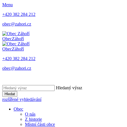
Menu
+420 382 284 212
obec@zahori.cz
Obec
Záhoří
Obec
Záhoří
+420 382 284 212
obec@zahori.cz
Hledaný výraz
Hledat
rozšířené vyhledávání
Obec
O nás
Z historie
Místní části obce