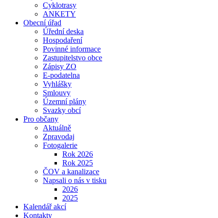
Cyklotrasy
ANKETY
Obecní úřad
Úřední deska
Hospodaření
Povinné informace
Zastupitelstvo obce
Zápisy ZO
E-podatelna
Vyhlášky
Smlouvy
Územní plány
Svazky obcí
Pro občany
Aktuálně
Zpravodaj
Fotogalerie
Rok 2026
Rok 2025
ČOV a kanalizace
Napsali o nás v tisku
2026
2025
Kalendář akcí
Kontakty