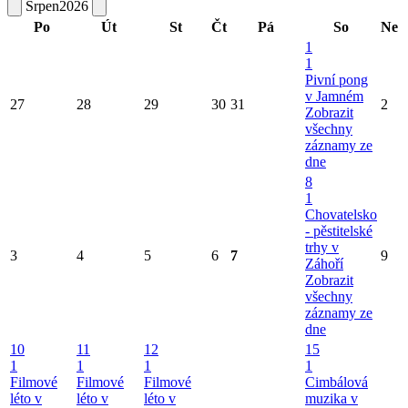
Srpen
2026
Po
Út
St
Čt
Pá
So
Ne
1
1
Pivní pong
v Jamném
27
28
29
30
31
2
Zobrazit
všechny
záznamy ze
dne
8
1
Chovatelsko
- pěstitelské
trhy v
3
4
5
6
7
9
Záhoří
Zobrazit
všechny
záznamy ze
dne
10
11
12
15
1
1
1
1
Filmové
Filmové
Filmové
Cimbálová
léto v
léto v
léto v
muzika v