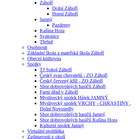
Záhoří
Dolní Záhoří
Horní Záhoří
Jamný
Pazderny
Kašina Hora
Svatonice
Třešně
Osobnosti
Základní škola a mateřská škola Záhoří
Obecní knihovna
Spolky
TJ Sokol Záhoří
Český svaz chovatelů - ZO Záhoří
Český červený kříž - ZO Záhoří
Sbor dobrovolných hasičů Záhoří
Farní úřad v Záhoří
Myslivecký spolek Hájek JAMNÝ
Myslivecký spolek VRCHY - CHRASTINY ,
Dolní Novosedly
Sbor dobrovolných hasičů Jamný
Sbor dobrovolných hasičů Kašina Hora
Kulturní spolek Jamný
Virtuální prohlídka
Zajímavosti v okolí