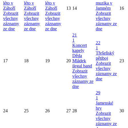
léto v
léto v
léto v
muzika v
Záhoří
Záhoří
Záhoří
13
14
Jamném
16
Zobrazit
Zobrazit
Zobrazit
Zobrazit
všechny
všechny
všechny
všechny
záznamy
záznamy
záznamy
záznamy ze
ze dne
ze dne
ze dne
dne
21
1
22
Koncert
1
kapely
Třešeňský
Děda
pětiboj
17
18
19
20
Mládek
23
Zobrazit
ilegal band
všechny
Zobrazit
záznamy ze
všechny
dne
záznamy ze
dne
29
1
Jamenské
hry
24
25
26
27
28
30
Zobrazit
všechny
záznamy ze