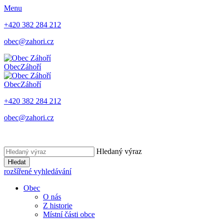
Menu
+420 382 284 212
obec@zahori.cz
Obec
Záhoří
Obec
Záhoří
+420 382 284 212
obec@zahori.cz
Hledaný výraz
Hledat
rozšířené vyhledávání
Obec
O nás
Z historie
Místní části obce