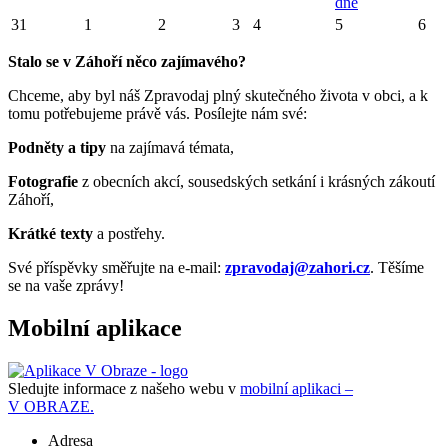
dne
31
1
2
3
4
5
6
Stalo se v Záhoří něco zajímavého?
Chceme, aby byl náš Zpravodaj plný skutečného života v obci, a k
tomu potřebujeme právě vás. Posílejte nám své:
Podněty a tipy
na zajímavá témata,
Fotografie
z obecních akcí, sousedských setkání i krásných zákoutí
Záhoří,
Krátké texty
a postřehy.
Své příspěvky směřujte na e-mail:
zpravodaj@zahori.cz
. Těšíme
se na vaše zprávy!
Mobilní aplikace
Sledujte informace z našeho webu v
mobilní aplikaci –
V OBRAZE.
Adresa