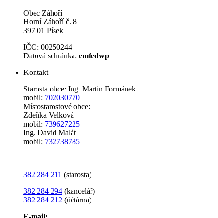
Obec Záhoří
Horní Záhoří č. 8
397 01 Písek
IČO: 00250244
Datová schránka:
emfedwp
Kontakt
Starosta obce: Ing. Martin Formánek
mobil:
702030770
Místostarostové obce:
Zdeňka Velková
mobil:
739627225
Ing. David Malát
mobil:
732738785
382 284 211
(starosta)
382 284 294
(kancelář)
382 284 212
(účtárna)
E-mail: