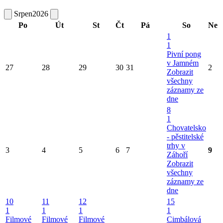
Srpen
2026
Po
Út
St
Čt
Pá
So
Ne
1
1
Pivní pong
v Jamném
27
28
29
30
31
2
Zobrazit
všechny
záznamy ze
dne
8
1
Chovatelsko
- pěstitelské
trhy v
3
4
5
6
7
9
Záhoří
Zobrazit
všechny
záznamy ze
dne
10
11
12
15
1
1
1
1
Filmové
Filmové
Filmové
Cimbálová