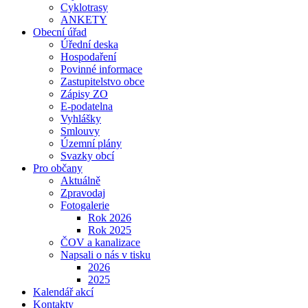
Cyklotrasy
ANKETY
Obecní úřad
Úřední deska
Hospodaření
Povinné informace
Zastupitelstvo obce
Zápisy ZO
E-podatelna
Vyhlášky
Smlouvy
Územní plány
Svazky obcí
Pro občany
Aktuálně
Zpravodaj
Fotogalerie
Rok 2026
Rok 2025
ČOV a kanalizace
Napsali o nás v tisku
2026
2025
Kalendář akcí
Kontakty