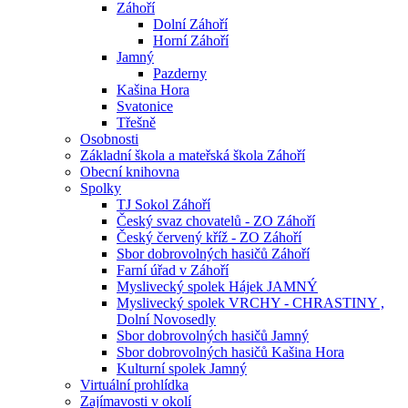
Záhoří
Dolní Záhoří
Horní Záhoří
Jamný
Pazderny
Kašina Hora
Svatonice
Třešně
Osobnosti
Základní škola a mateřská škola Záhoří
Obecní knihovna
Spolky
TJ Sokol Záhoří
Český svaz chovatelů - ZO Záhoří
Český červený kříž - ZO Záhoří
Sbor dobrovolných hasičů Záhoří
Farní úřad v Záhoří
Myslivecký spolek Hájek JAMNÝ
Myslivecký spolek VRCHY - CHRASTINY ,
Dolní Novosedly
Sbor dobrovolných hasičů Jamný
Sbor dobrovolných hasičů Kašina Hora
Kulturní spolek Jamný
Virtuální prohlídka
Zajímavosti v okolí