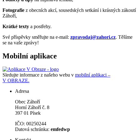
Fotografie
z obecních akcí, sousedských setkání i krásných zákoutí
Záhoří,
Krátké texty
a postřehy.
Své příspěvky směřujte na e-mail:
zpravodaj@zahori.cz
. Těšíme
se na vaše zprávy!
Mobilní aplikace
Sledujte informace z našeho webu v
mobilní aplikaci –
V OBRAZE.
Adresa
Obec Záhoří
Horní Záhoří č. 8
397 01 Písek
IČO: 00250244
Datová schránka:
emfedwp
Kontakt