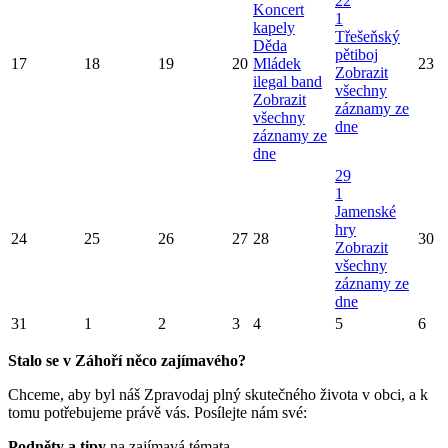
22
Koncert
1
kapely
Třešeňský
Děda
pětiboj
17
18
19
20
Mládek
23
Zobrazit
ilegal band
všechny
Zobrazit
záznamy ze
všechny
dne
záznamy ze
dne
29
1
Jamenské
hry
24
25
26
27
28
30
Zobrazit
všechny
záznamy ze
dne
31
1
2
3
4
5
6
Stalo se v Záhoří něco zajímavého?
Chceme, aby byl náš Zpravodaj plný skutečného života v obci, a k
tomu potřebujeme právě vás. Posílejte nám své:
Podněty a tipy
na zajímavá témata,