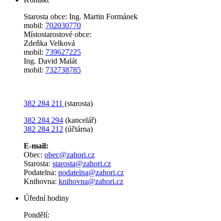
Starosta obce: Ing. Martin Formánek
mobil:
702030770
Místostarostové obce:
Zdeňka Velková
mobil:
739627225
Ing. David Malát
mobil:
732738785
382 284 211
(starosta)
382 284 294
(kancelář)
382 284 212
(účtárna)
E-mail:
Obec:
obec@zahori.cz
Starosta:
starosta@zahori.cz
Podatelna:
podatelna@zahori.cz
Knihovna:
knihovna@zahori.cz
Úřední hodiny
Pondělí: