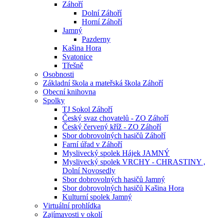
Záhoří
Dolní Záhoří
Horní Záhoří
Jamný
Pazderny
Kašina Hora
Svatonice
Třešně
Osobnosti
Základní škola a mateřská škola Záhoří
Obecní knihovna
Spolky
TJ Sokol Záhoří
Český svaz chovatelů - ZO Záhoří
Český červený kříž - ZO Záhoří
Sbor dobrovolných hasičů Záhoří
Farní úřad v Záhoří
Myslivecký spolek Hájek JAMNÝ
Myslivecký spolek VRCHY - CHRASTINY ,
Dolní Novosedly
Sbor dobrovolných hasičů Jamný
Sbor dobrovolných hasičů Kašina Hora
Kulturní spolek Jamný
Virtuální prohlídka
Zajímavosti v okolí