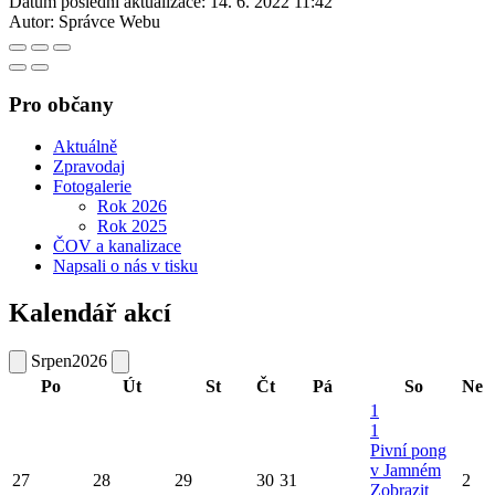
Datum poslední aktualizace:
14. 6. 2022 11:42
Autor:
Správce Webu
Pro občany
Aktuálně
Zpravodaj
Fotogalerie
Rok 2026
Rok 2025
ČOV a kanalizace
Napsali o nás v tisku
Kalendář akcí
Srpen
2026
Po
Út
St
Čt
Pá
So
Ne
1
1
Pivní pong
v Jamném
27
28
29
30
31
2
Zobrazit