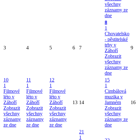
všechny
záznamy ze
dne
8
1
Chovatelsko
- pěstitelské
trhy v
3
4
5
6
7
9
Záhoří
Zobrazit
všechny
záznamy ze
dne
10
11
12
15
1
1
1
1
Filmové
Filmové
Filmové
Cimbálová
léto v
léto v
léto v
muzika v
Záhoří
Záhoří
Záhoří
13
14
Jamném
16
Zobrazit
Zobrazit
Zobrazit
Zobrazit
všechny
všechny
všechny
všechny
záznamy
záznamy
záznamy
záznamy ze
ze dne
ze dne
ze dne
dne
21
1