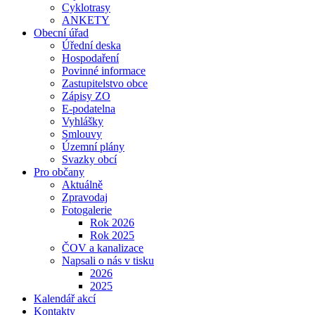
Cyklotrasy
ANKETY
Obecní úřad
Úřední deska
Hospodaření
Povinné informace
Zastupitelstvo obce
Zápisy ZO
E-podatelna
Vyhlášky
Smlouvy
Územní plány
Svazky obcí
Pro občany
Aktuálně
Zpravodaj
Fotogalerie
Rok 2026
Rok 2025
ČOV a kanalizace
Napsali o nás v tisku
2026
2025
Kalendář akcí
Kontakty