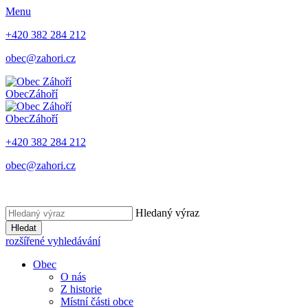
Menu
+420 382 284 212
obec@zahori.cz
Obec
Záhoří
Obec
Záhoří
+420 382 284 212
obec@zahori.cz
Hledaný výraz
Hledat
rozšířené vyhledávání
Obec
O nás
Z historie
Místní části obce