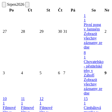
Srpen
2026
Po
Út
St
Čt
Pá
So
Ne
1
1
Pivní pong
v Jamném
27
28
29
30
31
2
Zobrazit
všechny
záznamy ze
dne
8
1
Chovatelsko
- pěstitelské
trhy v
3
4
5
6
7
9
Záhoří
Zobrazit
všechny
záznamy ze
dne
10
11
12
15
1
1
1
1
Filmové
Filmové
Filmové
Cimbálová