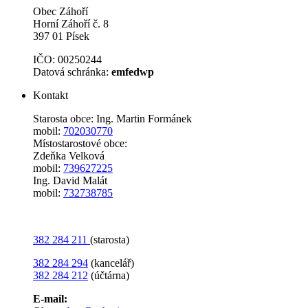
Obec Záhoří
Horní Záhoří č. 8
397 01 Písek
IČO: 00250244
Datová schránka:
emfedwp
Kontakt
Starosta obce: Ing. Martin Formánek
mobil:
702030770
Místostarostové obce:
Zdeňka Velková
mobil:
739627225
Ing. David Malát
mobil:
732738785
382 284 211
(starosta)
382 284 294
(kancelář)
382 284 212
(účtárna)
E-mail: