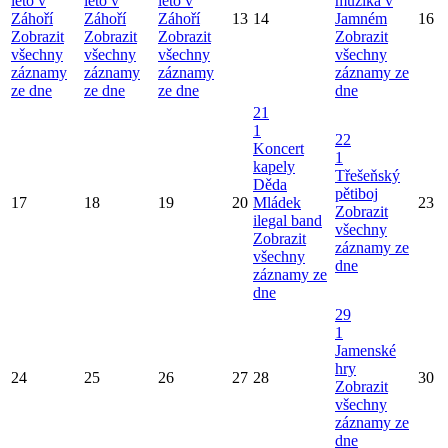
léto v
léto v
léto v
muzika v
Záhoří
Záhoří
Záhoří
13
14
Jamném
16
Zobrazit
Zobrazit
Zobrazit
Zobrazit
všechny
všechny
všechny
všechny
záznamy
záznamy
záznamy
záznamy ze
ze dne
ze dne
ze dne
dne
21
1
22
Koncert
1
kapely
Třešeňský
Děda
pětiboj
17
18
19
20
Mládek
23
Zobrazit
ilegal band
všechny
Zobrazit
záznamy ze
všechny
dne
záznamy ze
dne
29
1
Jamenské
hry
24
25
26
27
28
30
Zobrazit
všechny
záznamy ze
dne