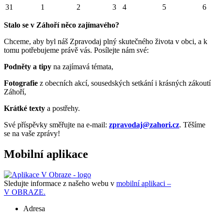
31
1
2
3
4
5
6
Stalo se v Záhoří něco zajímavého?
Chceme, aby byl náš Zpravodaj plný skutečného života v obci, a k
tomu potřebujeme právě vás. Posílejte nám své:
Podněty a tipy
na zajímavá témata,
Fotografie
z obecních akcí, sousedských setkání i krásných zákoutí
Záhoří,
Krátké texty
a postřehy.
Své příspěvky směřujte na e-mail:
zpravodaj@zahori.cz
. Těšíme
se na vaše zprávy!
Mobilní aplikace
Sledujte informace z našeho webu v
mobilní aplikaci –
V OBRAZE.
Adresa