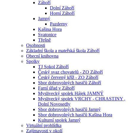
Záhoří
Dolní Záhoří
Horní Záhoří
Jamný
Pazderny
Kašina Hora
Svatonice
Třešně
Osobnosti
Základní škola a mateřská škola Záhoří
Obecní knihovna
Spolky
TJ Sokol Záhoří
Český svaz chovatelů - ZO Záhoří
Český červený kříž - ZO Záhoří
Sbor dobrovolných hasičů Záhoří
Farní úřad v Záhoří
Myslivecký spolek Hájek JAMNÝ
Myslivecký spolek VRCHY - CHRASTINY ,
Dolní Novosedly
Sbor dobrovolných hasičů Jamný
Sbor dobrovolných hasičů Kašina Hora
Kulturní spolek Jamný
Virtuální prohlídka
Zajímavosti v okolí