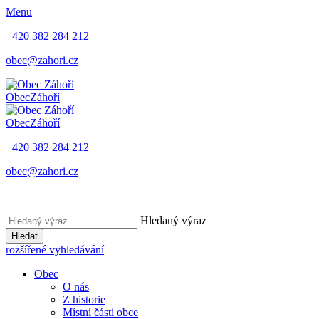
Menu
+420 382 284 212
obec@zahori.cz
Obec
Záhoří
Obec
Záhoří
+420 382 284 212
obec@zahori.cz
Hledaný výraz
Hledat
rozšířené vyhledávání
Obec
O nás
Z historie
Místní části obce