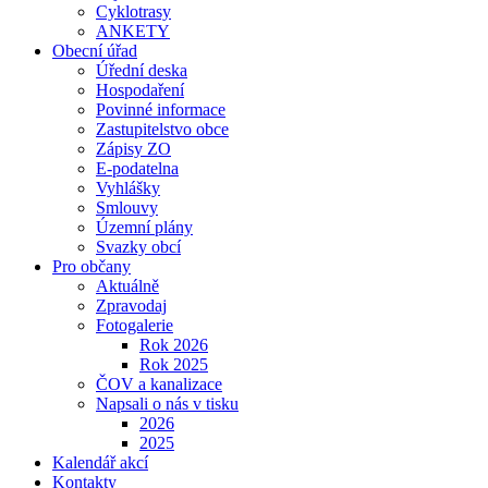
Cyklotrasy
ANKETY
Obecní úřad
Úřední deska
Hospodaření
Povinné informace
Zastupitelstvo obce
Zápisy ZO
E-podatelna
Vyhlášky
Smlouvy
Územní plány
Svazky obcí
Pro občany
Aktuálně
Zpravodaj
Fotogalerie
Rok 2026
Rok 2025
ČOV a kanalizace
Napsali o nás v tisku
2026
2025
Kalendář akcí
Kontakty