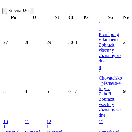
Srpen
2026
Po
Út
St
Čt
Pá
So
Ne
1
1
Pivní pong
v Jamném
27
28
29
30
31
2
Zobrazit
všechny
záznamy ze
dne
8
1
Chovatelsko
- pěstitelské
trhy v
3
4
5
6
7
9
Záhoří
Zobrazit
všechny
záznamy ze
dne
10
11
12
15
1
1
1
1