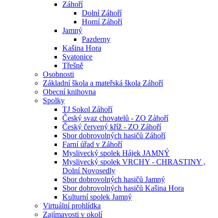
Záhoří
Dolní Záhoří
Horní Záhoří
Jamný
Pazderny
Kašina Hora
Svatonice
Třešně
Osobnosti
Základní škola a mateřská škola Záhoří
Obecní knihovna
Spolky
TJ Sokol Záhoří
Český svaz chovatelů - ZO Záhoří
Český červený kříž - ZO Záhoří
Sbor dobrovolných hasičů Záhoří
Farní úřad v Záhoří
Myslivecký spolek Hájek JAMNÝ
Myslivecký spolek VRCHY - CHRASTINY ,
Dolní Novosedly
Sbor dobrovolných hasičů Jamný
Sbor dobrovolných hasičů Kašina Hora
Kulturní spolek Jamný
Virtuální prohlídka
Zajímavosti v okolí