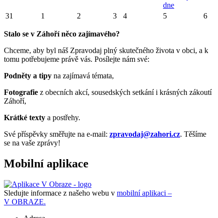
dne
31
1
2
3
4
5
6
Stalo se v Záhoří něco zajímavého?
Chceme, aby byl náš Zpravodaj plný skutečného života v obci, a k
tomu potřebujeme právě vás. Posílejte nám své:
Podněty a tipy
na zajímavá témata,
Fotografie
z obecních akcí, sousedských setkání i krásných zákoutí
Záhoří,
Krátké texty
a postřehy.
Své příspěvky směřujte na e-mail:
zpravodaj@zahori.cz
. Těšíme
se na vaše zprávy!
Mobilní aplikace
Sledujte informace z našeho webu v
mobilní aplikaci –
V OBRAZE.