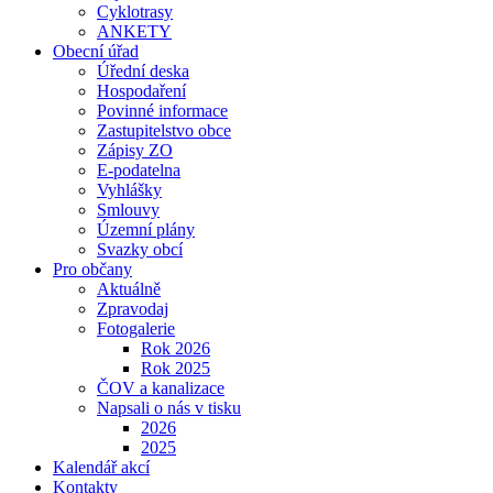
Cyklotrasy
ANKETY
Obecní úřad
Úřední deska
Hospodaření
Povinné informace
Zastupitelstvo obce
Zápisy ZO
E-podatelna
Vyhlášky
Smlouvy
Územní plány
Svazky obcí
Pro občany
Aktuálně
Zpravodaj
Fotogalerie
Rok 2026
Rok 2025
ČOV a kanalizace
Napsali o nás v tisku
2026
2025
Kalendář akcí
Kontakty