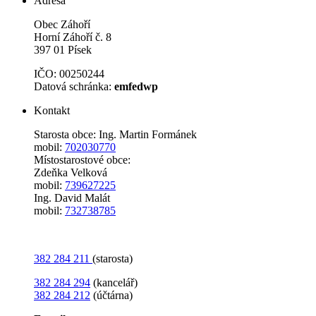
Adresa
Obec Záhoří
Horní Záhoří č. 8
397 01 Písek
IČO: 00250244
Datová schránka:
emfedwp
Kontakt
Starosta obce: Ing. Martin Formánek
mobil:
702030770
Místostarostové obce:
Zdeňka Velková
mobil:
739627225
Ing. David Malát
mobil:
732738785
382 284 211
(starosta)
382 284 294
(kancelář)
382 284 212
(účtárna)