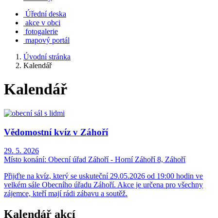
Úřední deska
akce v obci
fotogalerie
mapový portál
Úvodní stránka
Kalendář
Kalendář
Vědomostní kvíz v Záhoří
29. 5. 2026
Místo konání:
Obecní úřad Záhoří - Horní Záhoří 8, Záhoří
Přijďte na kvíz, který se uskuteční 29.05.2026 od 19:00 hodin ve
velkém sále Obecního úřadu Záhoří. Akce je určena pro všechny
zájemce, kteří mají rádi zábavu a soutěž.
Kalendář akcí