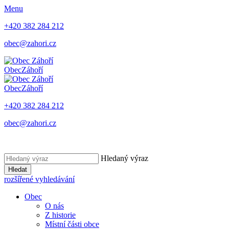
Menu
+420 382 284 212
obec@zahori.cz
Obec
Záhoří
Obec
Záhoří
+420 382 284 212
obec@zahori.cz
Hledaný výraz
Hledat
rozšířené vyhledávání
Obec
O nás
Z historie
Místní části obce