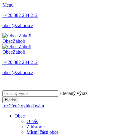
Menu
+420 382 284 212
obec@zahori.cz
Obec
Záhoří
Obec
Záhoří
+420 382 284 212
obec@zahori.cz
Hledaný výraz
Hledat
rozšířené vyhledávání
Obec
O nás
Z historie
Místní části obce