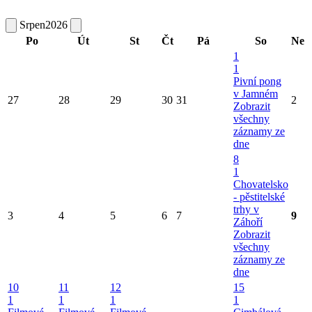
Srpen
2026
Po
Út
St
Čt
Pá
So
Ne
1
1
Pivní pong
v Jamném
27
28
29
30
31
2
Zobrazit
všechny
záznamy ze
dne
8
1
Chovatelsko
- pěstitelské
trhy v
3
4
5
6
7
9
Záhoří
Zobrazit
všechny
záznamy ze
dne
10
11
12
15
1
1
1
1