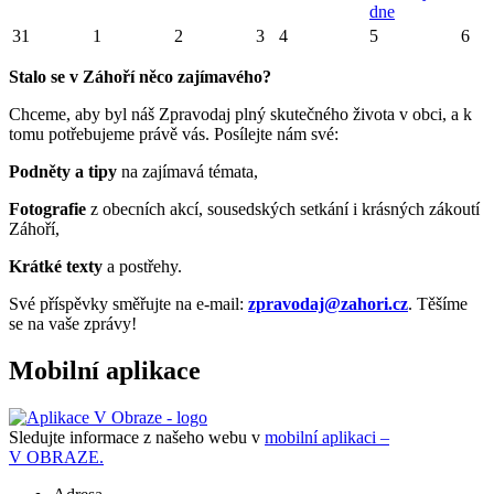
dne
31
1
2
3
4
5
6
Stalo se v Záhoří něco zajímavého?
Chceme, aby byl náš Zpravodaj plný skutečného života v obci, a k
tomu potřebujeme právě vás. Posílejte nám své:
Podněty a tipy
na zajímavá témata,
Fotografie
z obecních akcí, sousedských setkání i krásných zákoutí
Záhoří,
Krátké texty
a postřehy.
Své příspěvky směřujte na e-mail:
zpravodaj@zahori.cz
. Těšíme
se na vaše zprávy!
Mobilní aplikace
Sledujte informace z našeho webu v
mobilní aplikaci –
V OBRAZE.