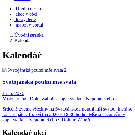
Úřední deska
akce v obci
fotogalerie
mapový portál
Úvodní stránka
Kalendář
Kalendář
Svatojánská poutní mše svatá
15. 5. 2026
Místo konání:
Dolní Záhoří - kaple sv. Jana Nepomuckého -
Srdečně zveme všechny na Svatojánskou poutní mši svatou, která se
koná v pátek 15. května 2026 v 18:30 hodin. Mše se uskuteční v
kapli sv. Jana Nepomuckého v Dolním Záhoří.
Kalendář akcí