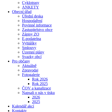
Cyklotrasy
ANKETY
Obecní úřad
Úřední deska
Hospodaření
Povinné informace
Zastupitelstvo obce
Zápisy ZO
E-podatelna
Vyhlášky
Smlouvy
Územní plány
Svazky obcí
Pro občany
Aktuálně
Zpravodaj
Fotogalerie
Rok 2026
Rok 2025
ČOV a kanalizace
Napsali o nás v tisku
2026
2025
Kalendář akcí
Kontakty