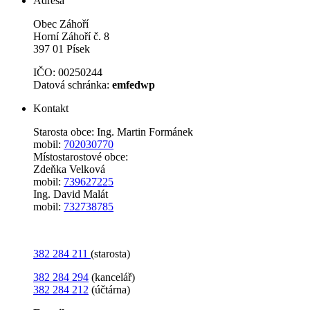
Adresa
Obec Záhoří
Horní Záhoří č. 8
397 01 Písek
IČO: 00250244
Datová schránka:
emfedwp
Kontakt
Starosta obce: Ing. Martin Formánek
mobil:
702030770
Místostarostové obce:
Zdeňka Velková
mobil:
739627225
Ing. David Malát
mobil:
732738785
382 284 211
(starosta)
382 284 294
(kancelář)
382 284 212
(účtárna)