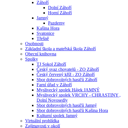
Záhoří
Dolní Záhoří
Horní Záhoří
Jamný
Pazderny
Kašina Hora
Svatonice
Třešně
Osobnosti
Základní škola a mateřská škola Záhoří
Obecní knihovna
Spolky
TJ Sokol Záhoří
Český svaz chovatelů - ZO Záhoří
Český červený kříž - ZO Záhoří
Sbor dobrovolných hasičů Záhoří
Farní úřad v Záhoří
Myslivecký spolek Hájek JAMNÝ
Myslivecký spolek VRCHY - CHRASTINY ,
Dolní Novosedly
Sbor dobrovolných hasičů Jamný
Sbor dobrovolných hasičů Kašina Hora
Kulturní spolek Jamný
Virtuální prohlídka
Zajímavosti v okolí